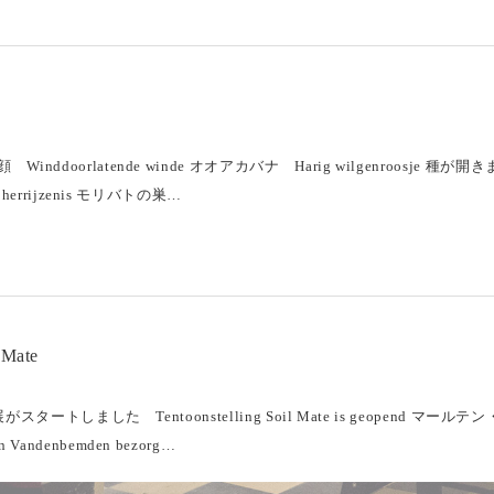
Winddoorlatende winde オオアカバナ Harig wilgenroosje 種
in herrijzenis モリバトの巣…
 Mate
te 展がスタートしました Tentoonstelling Soil Mate is geope
 Vandenbemden bezorg…