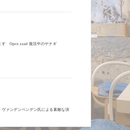
が開きます Open zaad 復活中のヤナギ
nd マールテン・ヴァンデンベンデン氏による素敵な演