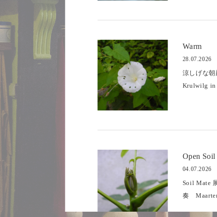
Warm
28.07.2026
涼しげな朝顔 
Krulwilg 
Open Soil
04.07.2026
Soil Ma
奏 Maarten