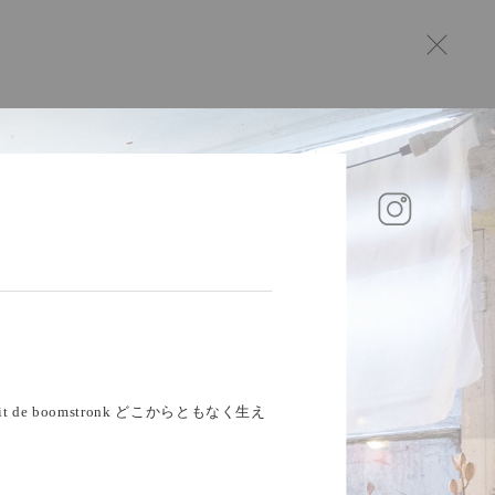
it de boomstronk どこからともなく生え